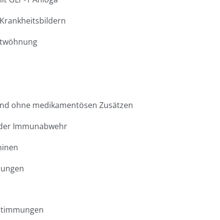
Krankheitsbildern
ntwöhnung
 und ohne medikamentösen Zusätzen
g der Immunabwehr
minen
hungen
estimmungen