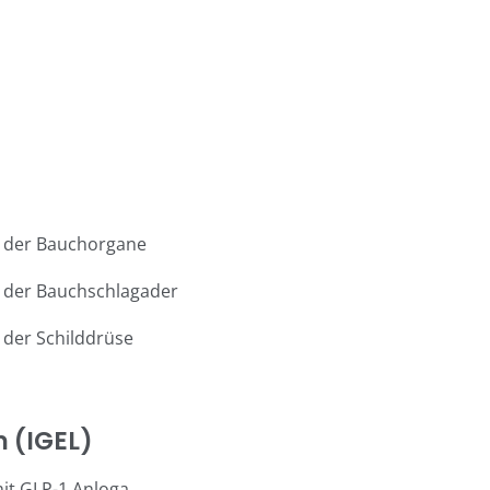
g der Bauchorgane
 der Bauchschlagader
 der Schilddrüse
n (IGEL)
it GLP-1 Anloga