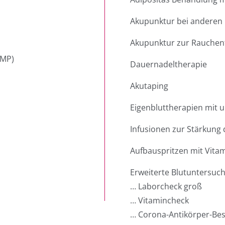
Akupunktur bei anderen 
Akupunktur zur Rauche
DMP)
Dauernadeltherapie
Akutaping
Eigenbluttherapien mit
Infusionen zur Stärkun
Aufbauspritzen mit Vita
Erweiterte Blutuntersuc
… Laborcheck groß
… Vitamincheck
… Corona-Antikörper-B